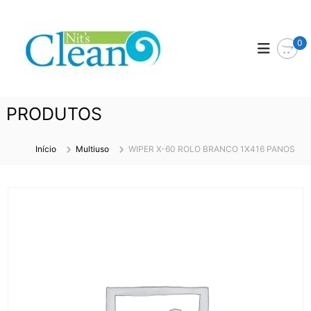
P
N
D
u
I
l
I
0
S
a
T
T
r
S
R
p
I
C
a
B
L
U
r
PRODUTOS
E
I
a
D
A
o
O
Início
Multiuso
WIPER X-60 ROLO BRANCO 1X416 PANOS
c
N
R
o
A
n
t
e
ú
d
o