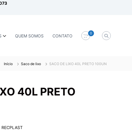
1073
0
S
QUEM SOMOS
CONTATO
Início
Saco de lixo
SACO DE LIXO 40L PRETO 100UN
IXO 40L PRETO
:
RECPLAST