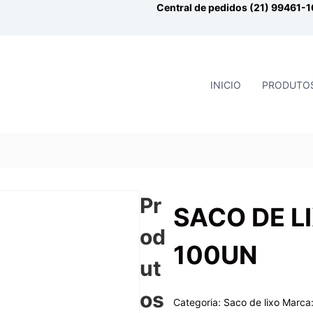
Central de pedidos (21) 99461-
INICIO
PRODUTO
Pr
SACO DE L
od
100UN
ut
os
Categoria:
Saco de lixo
Marca