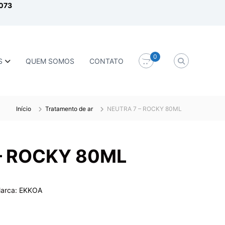
1073
0
S
QUEM SOMOS
CONTATO
Início
Tratamento de ar
NEUTRA 7 – ROCKY 80ML
– ROCKY 80ML
arca:
EKKOA