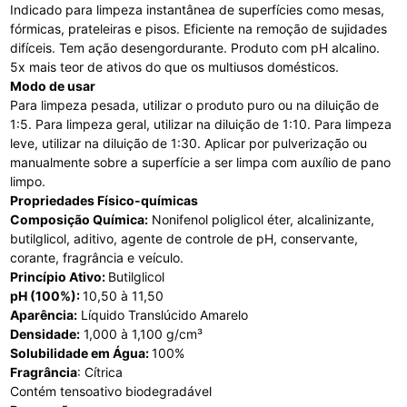
Indicado para limpeza instantânea de superfícies como mesas,
fórmicas, prateleiras e pisos. Eficiente na remoção de sujidades
difíceis. Tem ação desengordurante. Produto com pH alcalino.
5x mais teor de ativos do que os multiusos domésticos.
Modo de usar
Para limpeza pesada, utilizar o produto puro ou na diluição de
1:5. Para limpeza geral, utilizar na diluição de 1:10. Para limpeza
leve, utilizar na diluição de 1:30. Aplicar por pulverização ou
manualmente sobre a superfície a ser limpa com auxílio de pano
limpo.
Propriedades Físico-químicas
Composição Química:
Nonifenol poliglicol éter, alcalinizante,
butilglicol, aditivo, agente de controle de pH, conservante,
corante, fragrância e veículo.
Princípio Ativo:
Butilglicol
pH (100%):
10,50 à 11,50
Aparência:
Líquido Translúcido Amarelo
Densidade:
1,000 à 1,100 g/cm³
Solubilidade em Água:
100%
Fragrância
: Cítrica
Contém tensoativo biodegradável