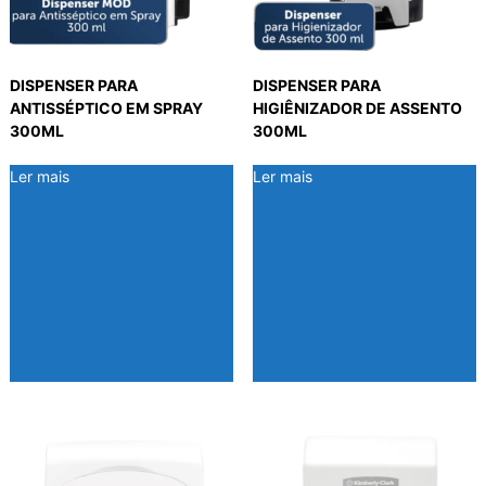
o
p
o
r
DISPENSER PARA
DISPENSER PARA
m
ANTISSÉPTICO EM SPRAY
HIGIÊNIZADOR DE ASSENTO
a
300ML
300ML
i
s
Ler mais
Ler mais
r
e
c
e
n
t
e